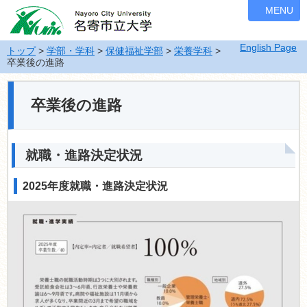
ナ
MENU
ビ
ゲ
English Page
ー
トップ
>
学部・学科
>
保健福祉学部
>
栄養学科
>
卒業後の進路
シ
ョ
ン
卒業後の進路
を
飛
ば
す
就職・進路決定状況
2025年度就職・進路決定状況