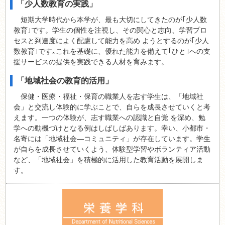
「少人数教育の実践」
短期大学時代から本学が、最も大切にしてきたのが｢少人数
教育｣です。学生の個性を注視し、その関心と志向、学習プロ
セスと到達度によく配慮して能力を高め ようとするのが｢少人
数教育｣です｡これを基礎に、優れた能力を備えて｢ひと｣への支
援サービスの提供を実践できる人材を育みます。
「地域社会の教育的活用」
保健・医療・福祉・保育の職業人を志す学生は、「地域社
会」と交流し体験的に学ぶことで、自らを成長させていくと考
えます。一つの体験が、志す職業への認識と自覚 を深め、勉
学への動機づけとなる例はしばしばあります。幸い、小都市・
名寄には「地域社会―コミュニティ」が存在しています。学生
が自らを成長させていくよう、体験型学習やボランティア活動
など、「地域社会」を積極的に活用した教育活動を展開しま
す。