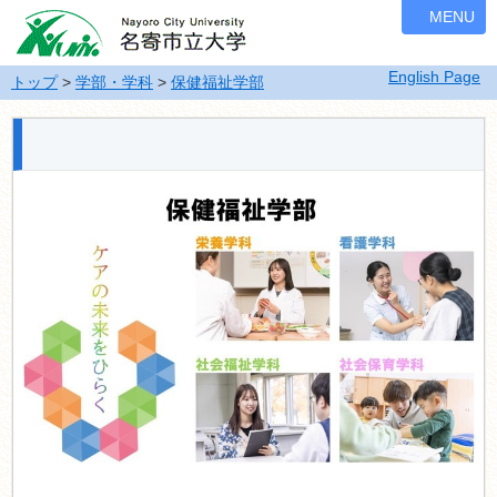
ナ
MENU
ビ
ゲ
English Page
ー
トップ
>
学部・学科
>
保健福祉学部
シ
ョ
ン
を
飛
ば
す