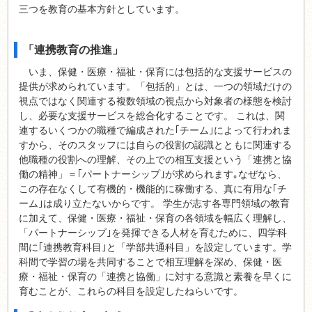
三つを教育の基本方針としています。
「連携教育の推進」
いま、保健・医療・福祉・保育には包括的な支援サービスの
提供が求められています。「包括的」とは、一つの領域だけの
視点ではなく関連する複数領域の視点から対象者の様態を検討
し、必要な支援サービスを総合化することです。 これは、関
連するいくつかの職種で編成された｢チーム｣によって行われま
すから、そのスタッフには自らの役割の認識とともに関連する
他職種の役割への理解、その上での相互支援という「連携と協
働の精神」＝｢パートナーシップ｣が求められます｡なぜなら、
この存在なくして有機的・機能的に稼働する、真に有用な｢チ
ーム｣は成り立たないからです。 学生が志す各専門領域の教育
に加えて、保健・医療・福祉・保育の各領域を幅広く理解し、
「パートナーシップ｣を発揮できる人材を育むために、四学科
間に｢連携教育科目｣と「学部共通科目」を設定しています。学
科間で学習の場を共同することで相互理解を深め、保健・医
療・福祉・保育の「連携と協働」に対する意識と素養を早くに
育むことが、これらの科目を設定したねらいです。