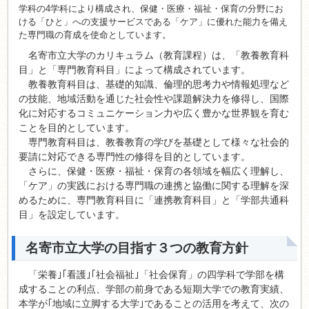
学科の4学科により構成され、保健・医療・福祉・保育の分野にお
ける「ひと」への支援サービスである「ケア」に優れた能力を備え
た専門職の育成を使命としています。
名寄市立大学のカリキュラム（教育課程）は、「教養教育科
目」と「専門教育科目」によって構成されています。
教養教育科目は、基礎的知識、倫理的思考力や情報処理など
の技能、地域活動を通じた社会性や課題解決力を修得し、国際
化に対応するコミュニケーション力や広く豊かな世界観を育む
ことを目的としています。
専門教育科目は、教養教育の学びを基礎として様々な社会的
要請に対応できる専門性の修得を目的としています。
さらに、保健・医療・福祉・保育の各領域を幅広く理解し、
「ケア」の実践における専門職の連携と協働に関する理解を深
めるために、専門教育科目に「連携教育科目」と「学部共通科
目」を設定しています。
名寄市立大学の目指す３つの教育方針
「栄養｣｢看護｣｢社会福祉｣「社会保育」の四学科で学部を構
成することの利点、学部の前身である短期大学での教育実績、
本学が｢地域に立脚する大学｣であることの活用を考えて、次の