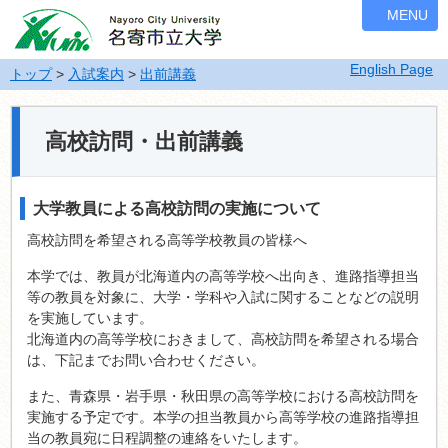
ナ
MENU
ビ
ゲ
English Page
ー
トップ
>
入試案内
>
出前講義
シ
ョ
ン
高校訪問・出前講義
を
飛
ば
大学教員による高校訪問の実施について
す
高校訪問を希望される高等学校教員の皆様へ
本学では、教員が北海道内の高等学校へ出向き、進路指導担当
等の教員を対象に、大学・学科や入試に関することなどの説明
を実施しています。
北海道内の高等学校におきまして、高校訪問を希望される場合
は、下記までお問い合わせください。
また、青森県・岩手県・秋田県の高等学校における高校訪問を
実施する予定です。本学の担当教員から高等学校の進路指導担
当の教員宛に日程調整の連絡をいたします。