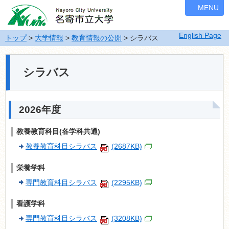
ナ
MENU
ビ
ゲ
English Page
ー
トップ
>
大学情報
>
教育情報の公開
> シラバス
シ
ョ
ン
シラバス
を
飛
ば
2026年度
す
教養教育科目(各学科共通)
教養教育科目シラバス
(2687KB)
栄養学科
専門教育科目シラバス
(2295KB)
看護学科
専門教育科目シラバス
(3208KB)