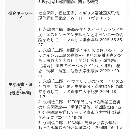
3.現代福祉国家理論に関する研究
社会保障、福祉国家、イギリス福祉国家思想、
研究キーワー
ド
現代福祉国家論、Ｗ・Ｈ・ベヴァリッジ
1. 永嶋信二郎．脱商品化とスピーナムランド制
度―エスピン＝アンデルセンとポランニーの議
論を通して―．マルサス学会年報.2026: 35:35-
67
2. 永嶋信二郎．戦間期イギリスにおけるベーシ
ックインカム論の意義─イギリス福祉国家の陰
画．法政大学大原社会問題研究所・岡野内正
（編著）.世界のベーシックインカム運動 歴
史・現状・展望，法政大学出版局.2026:：60-
61
3. 永嶋信二郎．ベヴァリッジのパターナリズム
主な著書・論
と自由―慈善活動と失業保険・職業紹介所の成
文
立を通して―．名寄市立大学紀要.2024: 18:-
(最近5年間)
:1-7
4. 永嶋信二郎．1970年代における隅谷三喜男
の社会保障論―『労働経済論』第2版における
社会保障論を通してー．名寄市立大学社会福祉
学科紀要.2024:14:18-26
5. 永嶋信二郎．1933年の児童及び青少年法に
おける少年裁判所と認可学校―戦間期イギリス