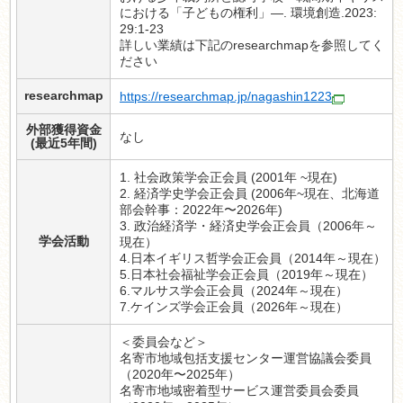
における「子どもの権利」―. 環境創造.2023:
29:1-23
詳しい業績は下記のresearchmapを参照してく
ださい
researchmap
https://researchmap.jp/nagashin1223
外部獲得資金
なし
(最近5年間)
1. 社会政策学会正会員 (2001年 ~現在)
2. 経済学史学会正会員 (2006年~現在、北海道
部会幹事：2022年〜2026年)
3. 政治経済学・経済史学会正会員（2006年～
学会活動
現在）
4.日本イギリス哲学会正会員（2014年～現在）
5.日本社会福祉学会正会員（2019年～現在）
6.マルサス学会正会員（2024年～現在）
7.ケインズ学会正会員（2026年～現在）
＜委員会など＞
名寄市地域包括支援センター運営協議会委員
（2020年〜2025年）
名寄市地域密着型サービス運営委員会委員