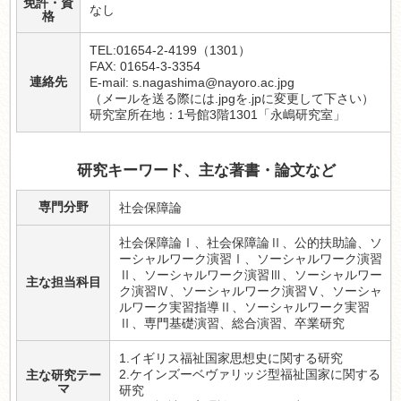
免許・資
なし
格
TEL:01654-2-4199（1301）
FAX: 01654-3-3354
連絡先
E-mail: s.nagashima@nayoro.ac.jpg
（メールを送る際には.jpgを.jpに変更して下さい）
研究室所在地：1号館3階1301「永嶋研究室」
研究キーワード、主な著書・論文など
専門分野
社会保障論
社会保障論Ⅰ、社会保障論Ⅱ、公的扶助論、ソ
ーシャルワーク演習Ⅰ、ソーシャルワーク演習
Ⅱ、ソーシャルワーク演習Ⅲ、ソーシャルワー
主な担当科目
ク演習Ⅳ、ソーシャルワーク演習Ⅴ、ソーシャ
ルワーク実習指導Ⅱ、ソーシャルワーク実習
Ⅱ、専門基礎演習、総合演習、卒業研究
1.イギリス福祉国家思想史に関する研究
2.ケインズーベヴァリッジ型福祉国家に関する
主な研究テー
マ
研究