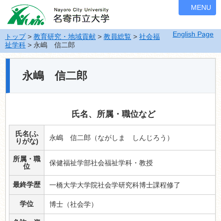
ナ
MENU
ビ
ゲ
English Page
ー
トップ
>
教育研究・地域貢献
>
教員総覧
>
社会福
祉学科
> 永嶋 信二郎
シ
ョ
ン
永嶋 信二郎
を
飛
ば
す
氏名、所属・職位など
氏名(ふ
永嶋 信二郎（ながしま しんじろう）
りがな)
所属・職
保健福祉学部社会福祉学科・教授
位
最終学歴
一橋大学大学院社会学研究科博士課程修了
学位
博士（社会学）