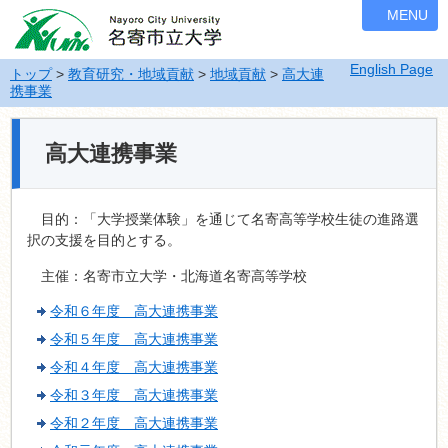
ナ
MENU
ビ
ゲ
English Page
ー
トップ
>
教育研究・地域貢献
>
地域貢献
>
高大連
携事業
シ
ョ
ン
高大連携事業
を
飛
ば
目的：「大学授業体験」を通じて名寄高等学校生徒の進路選
す
択の支援を目的とする。
主催：名寄市立大学・北海道名寄高等学校
令和６年度 高大連携事業
令和５年度 高大連携事業
令和４年度 高大連携事業
令和３年度 高大連携事業
令和２年度 高大連携事業