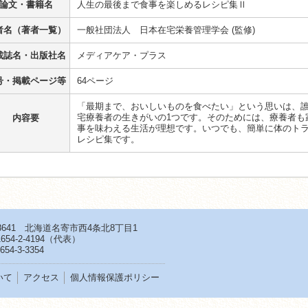
論文・書籍名
人生の最後まで食事を楽しめるレシピ集Ⅱ
者名（著者一覧）
一般社団法人 日本在宅栄養管理学会 (監修)
載誌名・出版社名
メディアケア・プラス
号・掲載ページ等
64ページ
「最期まで、おいしいものを食べたい」という思いは、
宅療養者の生きがいの1つです。そのためには、療養者も
内容要
旨
事を味わえる生活が理想です。いつでも、簡単に体のト
レシピ集です。
-8641 北海道名寄市西4条北8丁目1
654-2-4194
（代表）
654-3-3354
いて
アクセス
個人情報保護ポリシー