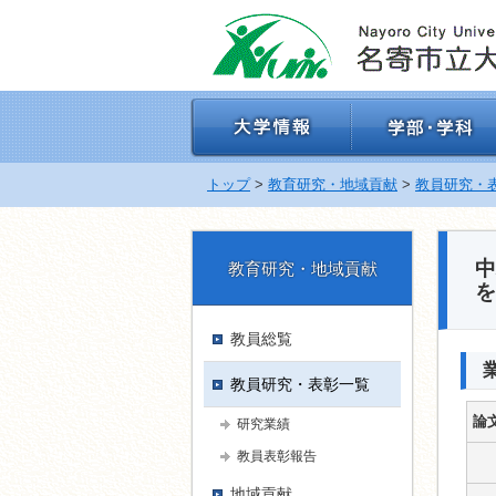
ナ
ビ
ゲ
ー
シ
ョ
ン
を
飛
トップ
>
教育研究・地域貢献
>
教員研究・
ば
す
教育研究・地域貢献
を
教員総覧
教員研究・表彰一覧
論
研究業績
教員表彰報告
地域貢献