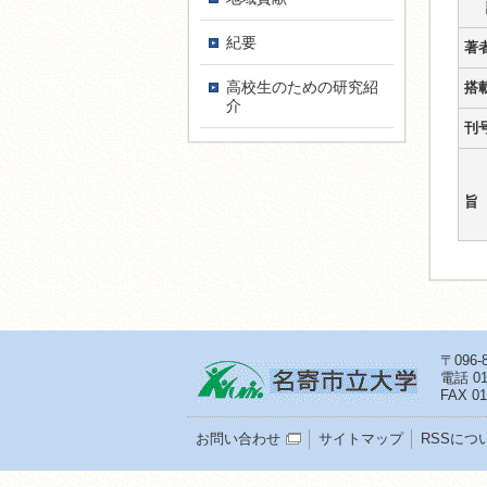
紀要
著
高校生のための研究紹
搭
介
刊
〒096
電話
01
FAX 01
お問い合わせ
サイトマップ
RSSにつ