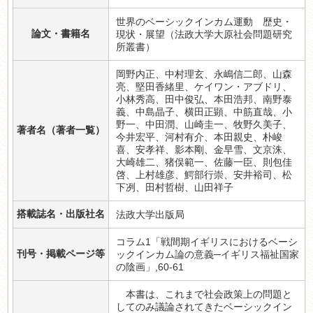
世界のベーシックインカム運動 歴史・
論文・書籍名
現状・展望（法政大学大原社会問題研究
所叢書）
岡野内正、中村理玄、永嶋信二郎、山森
亮、堅田香緒里、ケイワン・アブドリ、
小林秀高、田中俊弘、本田浩邦、南野泰
義、中島晶子、横田正顕、中筋直哉、小
野一、中田潤、山崎圭一、牧野久美子、
著者名（著者一覧）
今井宏平、河村有介、本田親史、朴峻
喜、安孝祥、影本剛、金早雪、文京洙、
大崎雄二、猪俣範一、佐藤一臣、則包佳
啓、上村雄彦、鰐部行崇、安井裕司、松
下冽、田村哲樹、山田祥子
搭載誌名・出版社名
法政大学出版局
コラム1「戦間期イギリスにおけるベーシ
刊号・掲載ページ等
ックインカム論の意義─イギリス福祉国家
の陰画」,60-61
本書は、これまで社会政策上の問題と
してのみ議論されてきたベーシックイン