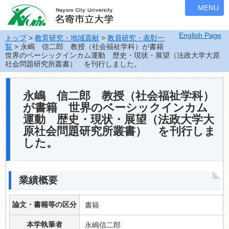
ナ
MENU
ビ
ゲ
English Page
ー
トップ
>
教育研究・地域貢献
>
教員研究・表彰一
覧
> 永嶋 信二郎 教授（社会福祉学科）が書籍
シ
世界のベーシックインカム運動 歴史・現状・展望（法政大学大原
ョ
社会問題研究所叢書） を刊行しました。
ン
を
飛
永嶋 信二郎 教授（社会福祉学科）
ば
が書籍 世界のベーシックインカム
す
運動 歴史・現状・展望（法政大学大
原社会問題研究所叢書） を刊行しま
した。
業績概要
論文・書籍等の区分
書籍
本学執筆者
永嶋信二郎