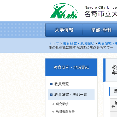
ナ
ビ
ゲ
ー
シ
ョ
ン
を
飛
トップ
>
教育研究・地域貢献
>
教員研究・
ば
生の死生観に関する調査に焦点をあててー
す
松
教育研究・地域貢献
年
教員総覧
教員研究・表彰一覧
研究業績
教員表彰報告