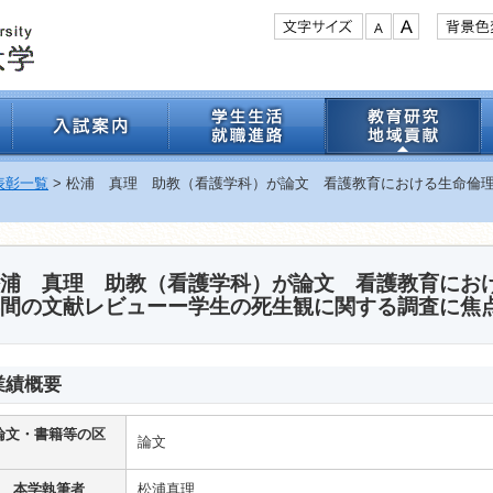
表彰一覧
> 松浦 真理 助教（看護学科）が論文 看護教育における生命倫理
浦 真理 助教（看護学科）が論文 看護教育におけ
間の文献レビューー学生の死生観に関する調査に焦
業績概要
論文・書籍等の区
論文
分
本学執筆者
松浦真理