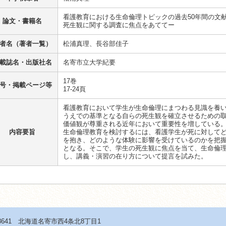
看護教育における生命倫理トピックの過去50年間の文
論文・書籍名
死生観に関する調査に焦点をあててー
者名（著者一覧）
松浦真理、長谷部佳子
載誌名・出版社名
名寄市立大学紀要
17巻
号・掲載ページ等
17-24頁
看護教育において学生が生命倫理にまつわる見識を養
うえでの基準となる自らの死生観を確立させるための
価値観が尊重される近年において重要性を増している
内容要旨
生命倫理教育を検討するには、看護学生が死に対して
を抱き、どのような体験に影響を受けているのかを把
となる。そこで、学生の死生観に焦点を当て、生命倫
し、講義・演習の在り方について提言を試みた。
-8641 北海道名寄市西4条北8丁目1