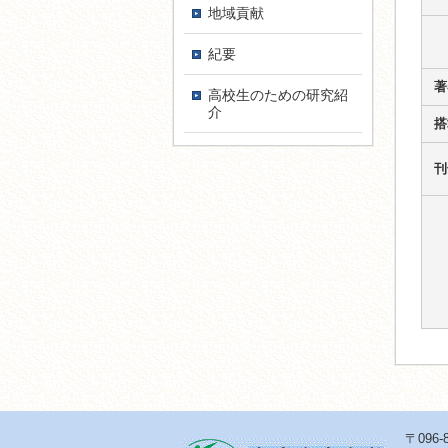
地域貢献
紀要
著
高校生のための研究紹
介
搭
刊
〒096