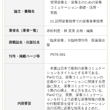
管理栄養士・栄養士のための栄養
コミュケーション-基礎・活用・
論文・書籍名
実践
11.訪問栄養指導での栄養食事指導
著者名（著者一覧）
赤松利恵・林 芙美 企画・編集
「臨床栄養」９臨時増刊号 医歯薬出
搭載誌名・出版社名
版
P576-581
刊号・掲載ページ等
本書は日本で最初の栄養コミュケー
ションをタイトルとする本である。
Part1では、栄養コミュケーションの
定義やコミュケーションに関連する理
論に加え、栄養コミュケーションを行
う際の心構え、考え方を含んでいる。
Part2では、実際、栄養コミュケーシ
ョンを行う上で必要な栄養情報の収集
内容要旨
や行動変容を促すコミュニケーション
法の活用に必要な知見をまとめた。