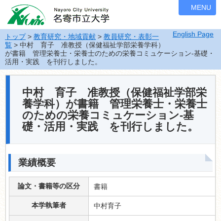
ナ
MENU
ビ
ゲ
English Page
ー
トップ
>
教育研究・地域貢献
>
教員研究・表彰一
覧
> 中村 育子 准教授（保健福祉学部栄養学科）
シ
が書籍 管理栄養士・栄養士のための栄養コミュケーション-基礎・
ョ
活用・実践 を刊行しました。
ン
を
飛
中村 育子 准教授（保健福祉学部栄
ば
養学科）が書籍 管理栄養士・栄養士
す
のための栄養コミュケーション-基
礎・活用・実践 を刊行しました。
業績概要
論文・書籍等の区分
書籍
本学執筆者
中村育子