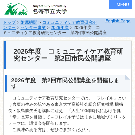
ナ
MENU
ビ
ゲ
English Page
ー
トップ
>
附属機関
>
コミュニティケア教育研究セ
ンター
>
センター事業
>
2026年度
> 2026年度 コ
シ
ミュニティケア教育研究センター 第2回市民公開講座
ョ
ン
を
2026年度 コミュニティケア教育研
飛
究センター 第2回市民公開講座
ば
す
2026年度 第2回市民公開講座を開催しま
す
コミュニティケア教育研究センターでは、「フレイル」とい
う言葉の生みの親である東京大学高齢社会総合研究機構 機構
長・飯島勝矢氏を講師に迎え、「人生100年時代における健
「幸」長寿を目指して～フレイル予防はまさに地域づくり～を
テーマに、講演会を開催します。
ご興味のある方は、ぜひご参加ください。