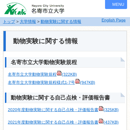
ナ
MENU
ビ
ゲ
English Page
ー
トップ
>
大学情報
>
動物実験に関する情報
シ
ョ
ン
動物実験に関する情報
を
飛
ば
名寄市立大学動物実験規程
す
名寄市立大学動物実験規程
(322KB)
名寄市立大学動物実験規程様式1-7号
(947KB)
動物実験に関する自己点検・評価報告書
2020年度動物実験に関する自己点検・評価報告書
(325KB)
2021年度動物実験に関する自己点検・評価報告書
(437KB)