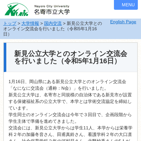
ナ
MENU
ビ
ゲ
English Page
ー
トップ
>
大学情報
>
国内交流
> 新見公立大学との
オンライン交流会を行いました（令和5年1月16
シ
日）
ョ
ン
を
新見公立大学とのオンライン交流会
飛
を行いました（令和5年1月16日）
ば
す
1月16日、岡山県にある新見公立大学とのオンライン交流会
「なになに交流会（通称：N会）」を行いました。
新見公立大学は、名寄市と同規模の自治体である新見市が設置
する保健福祉系の公立大学で、本学とは学術交流協定を締結し
ています。
学生同士のオンライン交流会は今年で３回目で、企画段階から
学生主体で準備を進めてきました。
交流会には、新見公立大学からは学生11人、本学からは栄養学
科２年の加藤冬音さん、田甫真鈴さん、看護学科２年の大口凛