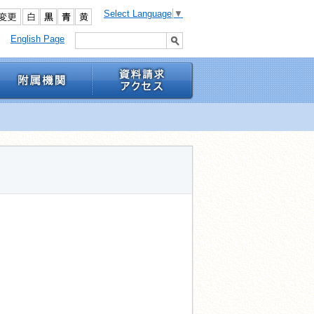
Select Language
▼
English Page