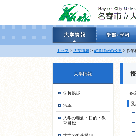
ナ
ビ
ゲ
ー
シ
ョ
ン
を
飛
トップ
>
大学情報
>
教育情報の公開
> 授
ば
す
授
大学情報
学長挨拶
各
別
沿革
大学の理念・目的・教
育目標
大学の将来構想