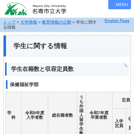
ナ
MENU
ビ
ゲ
English Page
ー
トップ
>
大学情報
>
教育情報の公開
> 学生に関す
る情報
シ
ョ
ン
学生に関する情報
を
飛
ば
す
学生在籍数と収容定員数
保健福祉学部
う
定員
ち
外
国
学
令和8年度
令和7年度
総在籍者数
人
科
入学者数
卒業者数
収
留
入学
学
定員
生
数