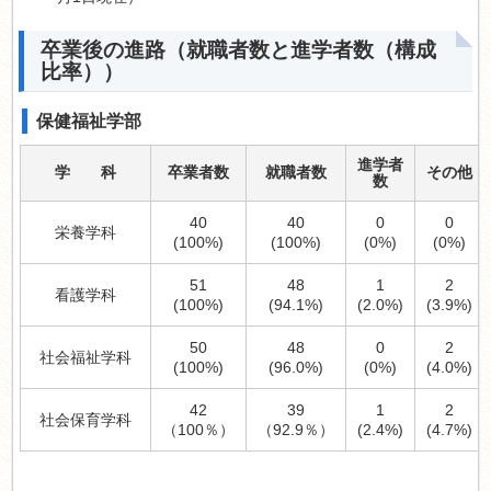
卒業後の進路（就職者数と進学者数（構成
比率））
保健福祉学部
進学者
学 科
卒業者数
就職者数
その他
数
40
40
0
0
栄養学科
(100%)
(100%)
(0%)
(0%)
51
48
1
2
看護学科
(100%)
(94.1%)
(2.0%)
(3.9%)
50
48
0
2
社会福祉学科
(100%)
(96.0%)
(0%)
(4.0%)
42
39
1
2
社会保育学科
（100％）
（92.9％）
(2.4%)
(4.7%)