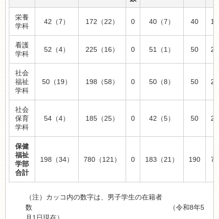
栄養
42（7）
172（22）
0
40（7）
40
16
学科
看護
52（4）
225（16）
0
51（1）
50
20
学科
社会
福祉
50（19）
198（58）
0
50（8）
50
20
学科
社会
保育
54（4）
185（25）
0
42（5）
50
20
学科
保健
福祉
198（34）
780（121）
0
183（21）
190
76
学部
合計
（注）カッコ内の数字は、男子学生の在籍者
数
（令和8年5
月1日現在）