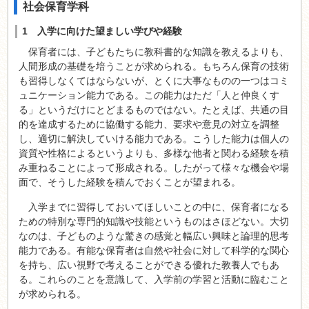
社会保育学科
1 入学に向けた望ましい学びや経験
保育者には、子どもたちに教科書的な知識を教えるよりも、
人間形成の基礎を培うことが求められる。もちろん保育の技術
も習得しなくてはならないが、とくに大事なものの一つはコミ
ュニケーション能力である。この能力はただ「人と仲良くす
る」というだけにとどまるものではない。たとえば、共通の目
的を達成するために協働する能力、要求や意見の対立を調整
し、適切に解決していける能力である。こうした能力は個人の
資質や性格によるというよりも、多様な他者と関わる経験を積
み重ねることによって形成される。したがって様々な機会や場
面で、そうした経験を積んでおくことが望まれる。
入学までに習得しておいてほしいことの中に、保育者になる
ための特別な専門的知識や技能というものはさほどない。大切
なのは、子どものような驚きの感覚と幅広い興味と論理的思考
能力である。有能な保育者は自然や社会に対して科学的な関心
を持ち、広い視野で考えることができる優れた教養人でもあ
る。これらのことを意識して、入学前の学習と活動に臨むこと
が求められる。