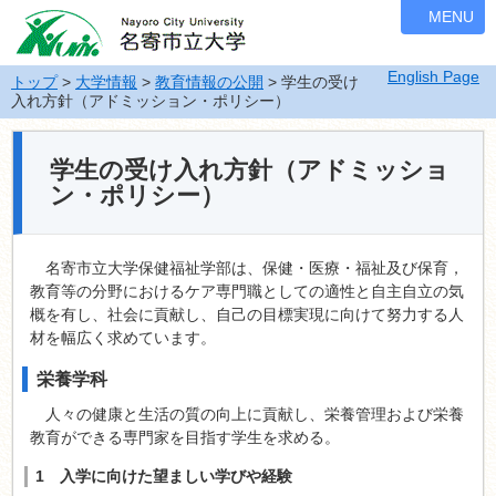
ナ
MENU
ビ
ゲ
English Page
ー
トップ
>
大学情報
>
教育情報の公開
> 学生の受け
入れ方針（アドミッション・ポリシー）
シ
ョ
ン
学生の受け入れ方針（アドミッショ
を
ン・ポリシー）
飛
ば
す
名寄市立大学保健福祉学部は、保健・医療・福祉及び保育，
教育等の分野におけるケア専門職としての適性と自主自立の気
概を有し、社会に貢献し、自己の目標実現に向けて努力する人
材を幅広く求めています。
栄養学科
人々の健康と生活の質の向上に貢献し、栄養管理および栄養
教育ができる専門家を目指す学生を求める。
1 入学に向けた望ましい学びや経験