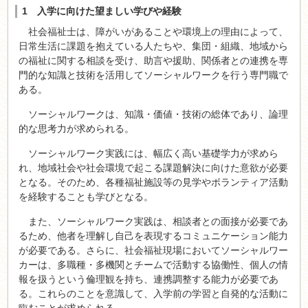
1 入学に向けた望ましい学びや経験
社会福祉士は、障がいがあることや環境上の理由によって、
日常生活に課題を抱えている人たちや、集団・組織、地域から
の福祉に関する相談を受け、助言や援助、関係者との連携を専
門的な知識と技術を活用してソーシャルワークを行う専門職で
ある。
ソーシャルワークは、知識・価値・技術の総体であり、論理
的な思考力が求められる。
ソーシャルワーク実践には、幅広く高い基礎学力が求めら
れ、地域社会や社会環境で起こる課題解決に向けた意欲が必要
となる。そのため、各種福祉施設等の見学やボランティア活動
を経験することも学びとなる。
また、ソーシャルワーク実践は、相談者との面接が必要であ
るため、他者を理解し自己を表現するコミュニケーション能力
が必要である。さらに、社会福祉現場においてソーシャルワー
カーは、多職種・多機関とチームで活動する協働性、個人の情
報を扱うという倫理観を持ち、連携調整する能力が必要であ
る。これらのことを意識して、入学前の学習と自発的な活動に