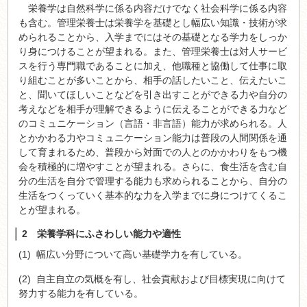
栄養学は自然科学に係る内容だけでなく社会科学に係る内容
も含む。管理栄養士は栄養学を基礎とし幅広い知識・技術が求
められることから、入学までにはその基礎となる学力をしっか
り身につけることが望まれる。また、管理栄養士は対人サービ
スを行う専門職であることに加え、他職種と協働して仕事に取
り組むことが多いことから、相手の話したいこと、伝えたいこ
と、聞いてほしいことなどを引き出すことができる力や自分の
考えなどを相手が理解できるように伝えることができる力など
のコミュニケーション（言語・非言語）能力が求められる。人
とかかわる力やコミュニケーション能力は普段の人間関係を通
して育まれるため、普段から対面での人とのかかわりをもつ機
会を積極的に増やすことが望まれる。さらに、食生活を含む自
分の生活を自分で管理する能力も求められることから、自分の
生活をつくっていく基本的な力を入学までに身につけてくるこ
とが望まれる。
2 栄養学科にふさわしい能力や適性
(1) 幅広い分野について高い基礎学力を有している。
(2) 自主自立の気概を有し、社会貢献および目標実現に向けて
努力する能力を有している。