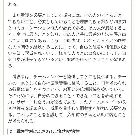
れる。
また看護を必要としている場合には、その人のできること・
できないこと、必要としていることを理解できる温かな洞察力
とコミュニケーション能力が必要である。その人が満足するこ
と・幸せに思うことを知り、その人と共に最善の方法を導き出
していく能力である。こうした能力は、出会った人々との多様
な人間関係を経験することによって、自己と他者の価値観の違
いを知り形成されていく。様々な人々との出会いによって、自
分自身が成長できているという経験を積んでおくことが望まれ
る。
看護者は、チームメンバーと協働してケアを提供する。チー
ムの一員として自らの健康管理に留意すること、日常求められ
る行動に責任をもつことが、お互いの信頼関係を築いていく。
そのためには、自分のできること・できないことを表現する
力、サポートし合う力が必要である。またチームメンバーの良
さや強みを認め合い、成果を目指して調整する能力が必要であ
る。これらのことを意識して、入学前の学習と活動に臨むこと
が求められる。
2 看護学科にふさわしい能力や適性