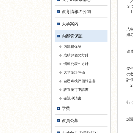
入
３
教育情報の公開
1
(
入
大学案内
入
組
内部質保証
(
教
内部質保証
達
成績評価の方針
(
学
情報公表の方針
要
大学認証評価
の
評
自己点検評価報告書
2
設置認可申請書
(
入
確認申請書
行
(
学費
各
試
教員公募
(
各
大学からの情報提供