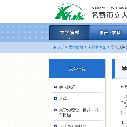
ナ
ビ
ゲ
ー
シ
ョ
ン
を
飛
トップ
>
大学情報
>
内部質保証
> 学修成果
ば
す
学
大学情報
学長挨拶
名
名
沿革
の
こ
大学の理念・目的・教
に
育目標
１
大学の将来構想