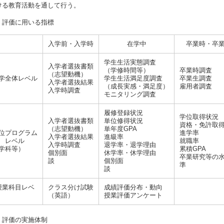
ける教育活動を通して行う。
．評価に用いる指標
入学前・入学時
在学中
卒業時・卒
学生生活実態調査
入学者選抜書類
（学修時間等）
卒業時調査
（志望動機）
学全体レベル
学生生活満足度調査
卒業生調査
入学者選抜結果
（成長実感・満足度）
雇用者調査
入学時調査
モニタリング調査
履修登録状況
学位取得状況
入学者選抜書類
単位修得状況
資格・免許取
（志望動機）
単年度GPA
位プログラム
進学率
入学者選抜結果
進級率
レベル
就職率
入学時調査
退学率・退学理由
（学科等）
累積GPA
個別面
休学率・休学理由
卒業研究等の
談
個別面
談
授業科目レベ
クラス分け試験
成績評価分布・動向
ル
（英語）
授業評価アンケート
．評価の実施体制