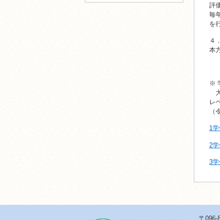
評
毎
を
４
本
※
大
レ
（
1
2
3
〒096