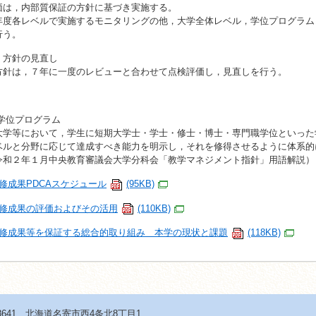
価は，内部質保証の方針に基づき実施する。
年度各レベルで実施するモニタリングの他，大学全体レベル，学位プログラム
行う。
．方針の見直し
方針は，７年に一度のレビューと合わせて点検評価し，見直しを行う。
 学位プログラム
学等において，学生に短期大学士・学士・修士・博士・専門職学位といった
ベルと分野に応じて達成すべき能力を明示し，それを修得させるように体系的
令和２年１月中央教育審議会大学分科会「教学マネジメント指針」用語解説）
学修成果PDCAスケジュール
(95KB)
学修成果の評価およびその活用
(110KB)
学修成果等を保証する総合的取り組み＿本学の現状と課題
(118KB)
-8641 北海道名寄市西4条北8丁目1