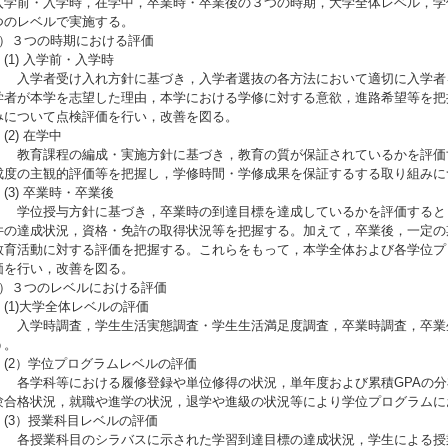
学前・入学時，在学中，卒業時・卒業後の３つの時期，大学全体レベル，学
つのレベルで実施する。
）３つの時期における評価
1) 入学前・入学時
学者受け入れ方針に基づき，入学者選抜の各方法において適切に入学者を
学者が本学を志望した理由，本学における学修に対する意欲，進路希望等を把
みについて点検評価を行い，改善を図る。
2) 在学中
育課程の編成・実施方針に基づき，教育の質が保証されているかを評価す
成度の主観的評価等を把握し，学修時間・学修成果を保証するする取り組みに
3) 卒業時・卒業後
位授与方針に基づき，卒業時の到達目標を達成しているかを評価するとと
件の達成状況，資格・免許の取得状況等を把握する。加えて，卒業後，一定の
教育活動に対する評価を把握する。これらをもって，本学全体および各学位プ
価を行い，改善を図る。
）３つのレベルにおける評価
1)大学全体レベルの評価
学時調査，学生生活実態調査・学生生活満足度調査，卒業時調査，卒業生
う。
2）学位プログラムレベルの評価
学科等における履修登録や単位修得の状況，単年度および累積GPAの分
験合格状況，就職や進学の状況，退学や進級の状況等により学位プログラムに
3）授業科目レベルの評価
授業科目のシラバスに示された学習到達目標の達成状況，学生による授業