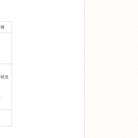
業後
得状況
水
準