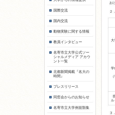
お
国際交流
２
国内交流
動物実験に関する情報
大
教員インタ­ビュー
名寄市立大学公式ソー
シャルメディア アカウ
ント一覧
学
北都新聞掲載『名大の
時間』
プレスリリース
同窓会からのお知らせ
名寄市立大学例規類集
３