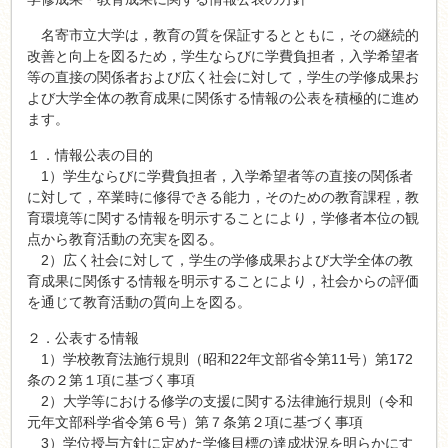
名寄市立大学は，教育の質を保証するとともに，その継続的
改善と向上を図るため，学生ならびに学費負担者，入学希望者
等の直接の関係者および広く社会に対して，学生の学修成果お
よび大学全体の教育成果に関係する情報の公表を積極的に進め
ます。
１．情報公表の目的
1）学生ならびに学費負担者，入学希望者等の直接の関係者
に対して，卒業時に修得できる能力，そのための教育課程，教
育環境等に関する情報を明示することにより，学修者本位の観
点から教育活動の充実を図る。
2）広く社会に対して，学生の学修成果および大学全体の教
育成果に関係する情報を明示することにより，社会からの評価
を通じて教育活動の質向上を図る。
２．公表する情報
1）学校教育法施行規則（昭和22年文部省令第11号）第172
条の２第１項に基づく事項
2）大学等における修学の支援に関する法律施行規則（令和
元年文部科学省令第６号）第７条第２項に基づく事項
3）学位授与方針に定めた学修目標の達成状況を明らかにす