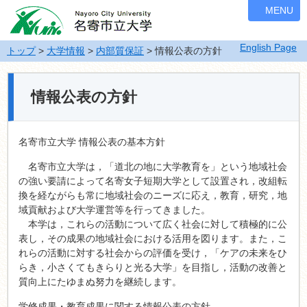
ナ
MENU
ビ
ゲ
English Page
ー
トップ
>
大学情報
>
内部質保証
> 情報公表の方針
シ
ョ
ン
情報公表の方針
を
飛
ば
名寄市立大学 情報公表の基本方針
す
名寄市立大学は，「道北の地に大学教育を」という地域社会
の強い要請によって名寄女子短期大学として設置され，改組転
換を経ながらも常に地域社会のニーズに応え，教育，研究，地
域貢献および大学運営等を行ってきました。
本学は，これらの活動について広く社会に対して積極的に公
表し，その成果の地域社会における活用を図ります。また，こ
れらの活動に対する社会からの評価を受け，「ケアの未来をひ
らき，小さくてもきらりと光る大学」を目指し，活動の改善と
質向上にたゆまぬ努力を継続します。
学修成果・教育成果に関する情報公表の方針