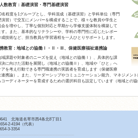
人数教育：基礎演習・専門基礎演習
0名程度を1グループとし、学科混成（基礎演習）と学科単位（専門
礎演習）で交互にメンバーを構成することで、様々な教員や学生と
流会を増やし、丁寧な個別対応と早期から学修支援体制を構築して
ます。また、基本的なリテラシーや、学科の専門性に応じたレポー
作成技術など、担当教員が学習過程を一人ひとりサポートします。
携教育：地域との協働Ⅰ・Ⅱ・Ⅲ、保健医療福祉連携論
域課題や対象者のニーズを捉え（地域との協働Ⅰ）、具体的な課
解決に向けた活動を展開し（地域との協働Ⅱ）、地域や「ひと」へ
ケアを考え行動できる専門職連携の実践者を育成します（保健医療
祉連携論）。また、リーダーシップやコミュニケーション能力、マネジメント
るコーディネーターを育成するための選択科目も設定しています（地域との協
-8641 北海道名寄市西4条北8丁目1
654-2-4194
（代表）
654-3-3354