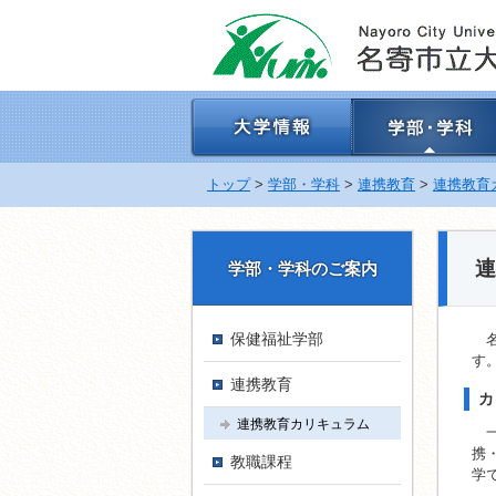
ナ
ビ
ゲ
ー
シ
ョ
ン
を
飛
トップ
>
学部・学科
>
連携教育
>
連携教育
ば
す
連
学部・学科のご案内
保健福祉学部
名寄
す
連携教育
カ
連携教育カリキュラム
一
携
教職課程
学