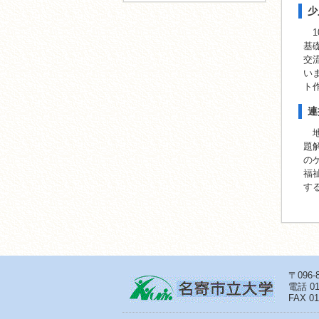
少
1
基
交
い
ト
連
地
題
の
福
す
〒096
電話
01
FAX 01