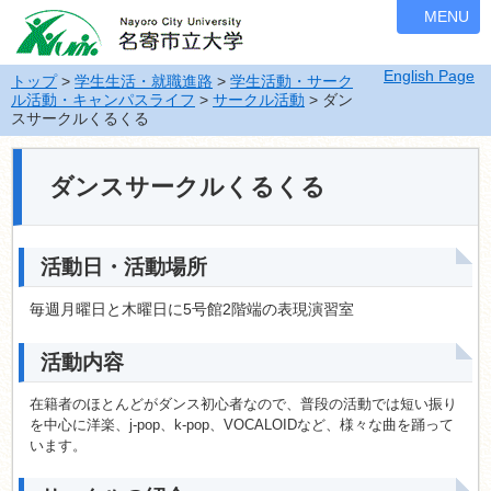
ナ
MENU
ビ
ゲ
English Page
ー
トップ
>
学生生活・就職進路
>
学生活動・サーク
ル活動・キャンパスライフ
>
サークル活動
> ダン
シ
スサークルくるくる
ョ
ン
を
ダンスサークルくるくる
飛
ば
す
活動日・活動場所
毎週月曜日と木曜日に5号館2階端の表現演習室
活動内容
在籍者のほとんどがダンス初心者なので、普段の活動では短い振り
を中心に洋楽、j-pop、k-pop、VOCALOIDなど、様々な曲を踊って
います。